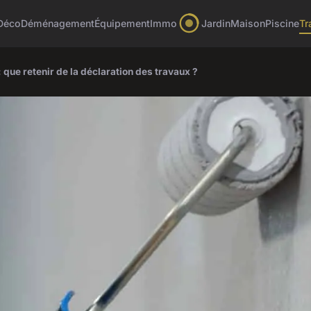
Déco
Déménagement
Équipement
Immo
Jardin
Maison
Piscine
Tr
que retenir de la déclaration des travaux ?