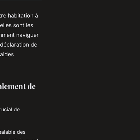
re habitation à
lles sont les
omment naviguer
 déclaration de
 aides
alement de
rucial de
éalable des