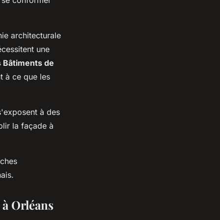
e architecturale
écessitent une
s Bâtiments de
t à ce que les
s'exposent à des
lir la façade à
rches
ais.
 à Orléans