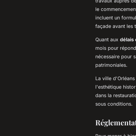
travaux auprès de 
le commencement 
incluent un formu
façade avant les t
Quant aux
délais
mois pour répondr
nécessaire pour s
patrimoniales.
La ville d'Orléans
l'esthétique hist
dans la restaurati
sous conditions.
Réglementati
Pour mener à bie