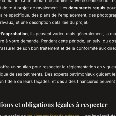
la mairie. Cette démarche administrative essentielle doit êt
de tout projet de ravalement. Les
documents requis
pour 
laire spécifique, des plans de l'emplacement, des photogra
ravaux, et une description détaillée du projet.
 d'approbation
, ils peuvent varier, mais généralement, la ma
e à votre demande. Pendant cette période, un suivi du doss
'assurer de son bon traitement et de la conformité aux dire
 offre un soutien pour respecter la réglementation en vigueu
orique de ses bâtiments. Des experts patrimoniaux guident le
on fidèle de leurs façades, et des aides financières peuvent 
ons et obligations légales à respecter
n un projet de
ravalement facade orleans
, il est impératif 