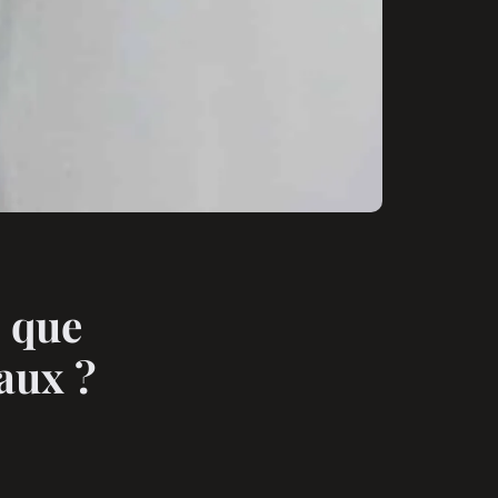
: que
vaux ?