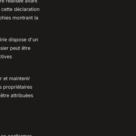
re réalisée avant
cette déclaration
phies montrant la
irie dispose d'un
ier peut être
ctives
r et maintenir
s propriétaires
être attribuées
de se conformer