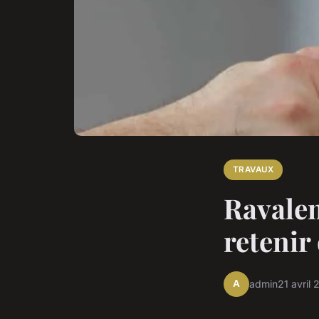
TRAVAUX
Ravalem
retenir
A
admin
21 avril