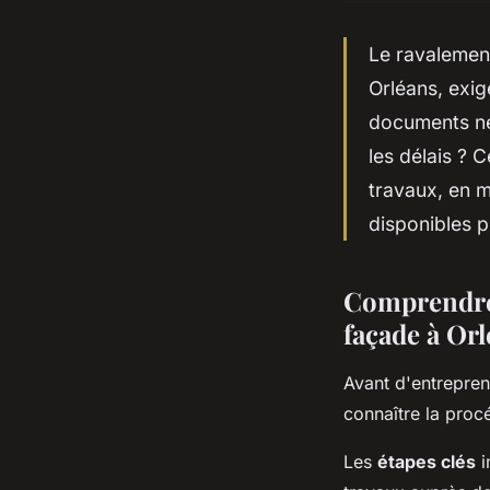
Le ravalement
Orléans, exig
documents né
les délais ? 
travaux, en m
disponibles p
Comprendre 
façade à Or
Avant d'entrepren
connaître la proc
Les
étapes clés
i